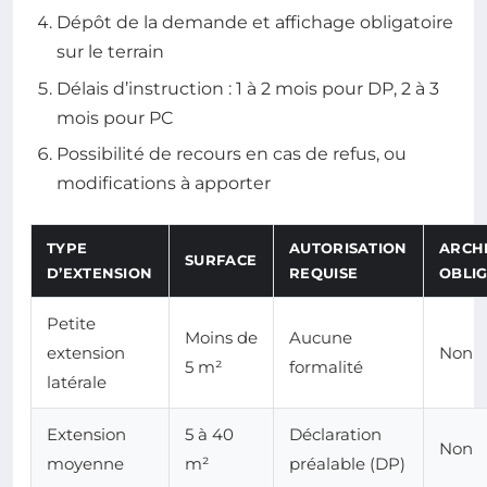
Dépôt de la demande et affichage obligatoire
sur le terrain
Délais d’instruction : 1 à 2 mois pour DP, 2 à 3
mois pour PC
Possibilité de recours en cas de refus, ou
modifications à apporter
TYPE
AUTORISATION
ARCH
SURFACE
D’EXTENSION
REQUISE
OBLI
Petite
Moins de
Aucune
extension
Non
5 m²
formalité
latérale
Extension
5 à 40
Déclaration
Non
moyenne
m²
préalable (DP)