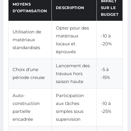
IMPACT
MOYENS
DESCRIPTION
SUR LE
D’OPTIMISATION
BUDGET
Opter pour des
Utilisation de
matériaux
-10 à
matériaux
locaux et
-20%
standardisés
éprouvés
Lancement des
Choix d’une
-5 à
travaux hors
période creuse
-15%
saison haute
Auto-
Participation
construction
aux tâches
-10 à
partielle
simples sous
-25%
encadrée
supervision