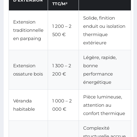
D’EXTENSION
TTC/M²
Solide, finition
Extension
1 200 – 2
enduit ou isolation
traditionnelle
500 €
thermique
en parpaing
extérieure
Légère, rapide,
Extension
1 300 – 2
bonne
ossature bois
200 €
performance
énergétique
Pièce lumineuse,
Véranda
1 000 – 2
attention au
habitable
000 €
confort thermique
Complexité
structurelle accrue,