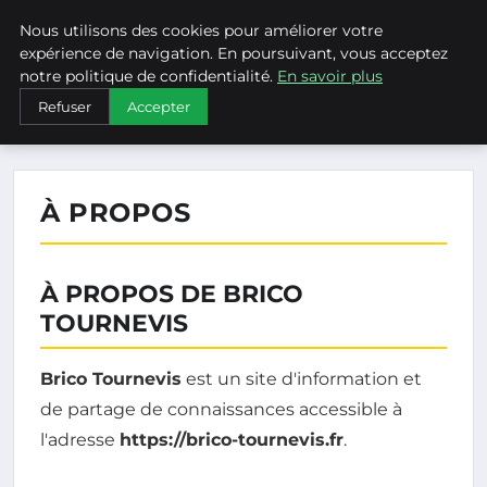
Nous utilisons des cookies pour améliorer votre
BRICO TOURNEVIS
expérience de navigation. En poursuivant, vous acceptez
notre politique de confidentialité.
En savoir plus
›
ACCUEIL
À PROPOS
Refuser
Accepter
À PROPOS
À PROPOS DE BRICO
TOURNEVIS
Brico Tournevis
est un site d'information et
de partage de connaissances accessible à
l'adresse
https://brico-tournevis.fr
.