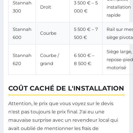
Stannah
3 500 € – 5
Droit
installation
300
000 €
rapide
Stannah
5 500 € – 7
Rail sur me
Courbe
600
500 €
siège pivot
Siège large,
Stannah
Courbe /
6 500 € –
repose-pied
620
grand
8 500 €
motorisé
COÛT CACHÉ DE L'INSTALLATION
Attention, le prix que vous voyez sur le devis
n'est pas toujours le prix final. J'ai eu une
mauvaise surprise avec un revendeur local qui
avait oublié de mentionner les frais de