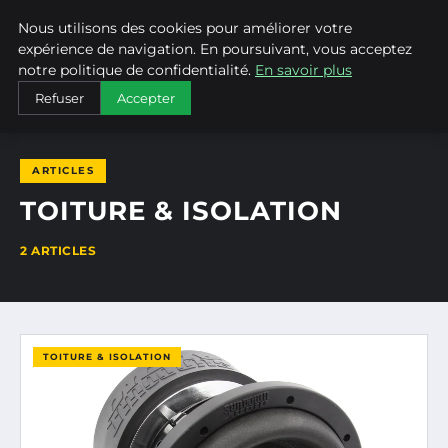
Nous utilisons des cookies pour améliorer votre
BRICO TOURNEVIS
expérience de navigation. En poursuivant, vous acceptez
notre politique de confidentialité.
En savoir plus
ACCUEIL
TOITURE & ISOLATION
Refuser
Accepter
ARTICLES
TOITURE & ISOLATION
2 ARTICLES
TOITURE & ISOLATION