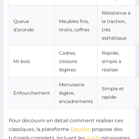
Résistance à
Queue
Meubles fins,
la traction,
d’aronde
tiroirs, coffres
très
esthétique
Cadres,
Rapide,
Mi-bois
cloisons
simple à
légères
réaliser
Menuiserie
Simple et
Enfourchement
légère,
rapide
encadrements
Pour découvrir en détail comment réaliser ces
classiques, la plateforme
Decoloc
propose des
tutoriels complets, incluant les
outils
nécessaires