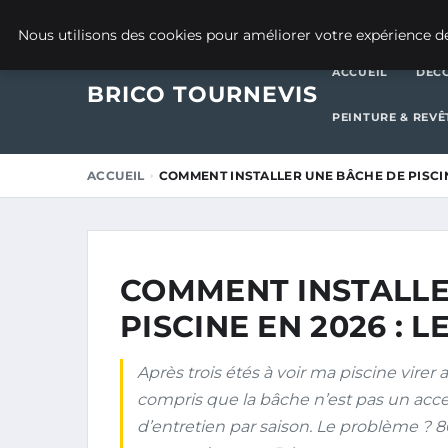
7 JUILLET 2026
Nous utilisons des cookies pour améliorer votre expérience de
ACCUEIL
DÉCO
BRICO TOURNEVIS
PEINTURE & REV
ACCUEIL
COMMENT INSTALLER UNE BÂCHE DE PISCINE
COMMENT INSTALLE
PISCINE EN 2026 : L
Après trois étés à voir ma piscine virer
compris que la bâche n’est pas un acces
d’entretien par saison. Le problème ? 