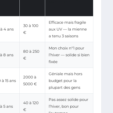
MON AVIS APRÈS
E VIE
INDICATIF
TEST
OYENNE
(2026)
Efficace mais fragile
30 à 100
 à 4 ans
aux UV — la mienne
€
a tenu 3 saisons
Mon choix n°1 pour
80 à 250
 à 8 ans
l’hiver — solide si bien
€
fixée
Géniale mais hors
2000 à
0 à 15 ans
budget pour la
5000 €
plupart des gens
Pas assez solide pour
40 à 120
 à 5 ans
l’hiver, bon pour
€