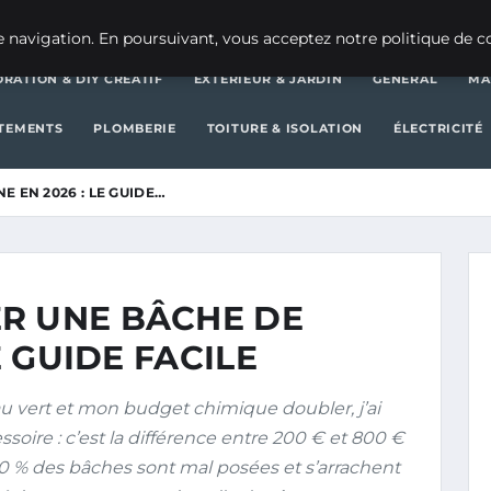
DÉCORATION & DIY CRÉATIF
E
 navigation. En poursuivant, vous acceptez notre politique de co
RATION & DIY CRÉATIF
EXTÉRIEUR & JARDIN
GENERAL
MA
ÊTEMENTS
PLOMBERIE
TOITURE & ISOLATION
ÉLECTRICITÉ
 EN 2026 : LE GUIDE…
R UNE BÂCHE DE
E GUIDE FACILE
 au vert et mon budget chimique doubler, j’ai
soire : c’est la différence entre 200 € et 800 €
80 % des bâches sont mal posées et s’arrachent