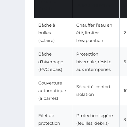
TYPE DE
USAGE PRINCIPAL
D
BÂCHE
M
Bâche à
Chauffer l’eau en
bulles
été, limiter
2
(solaire)
l’évaporation
Bâche
Protection
d’hivernage
hivernale, résiste
5
(PVC épais)
aux intempéries
Couverture
Sécurité, confort,
automatique
1
isolation
(à barres)
Filet de
Protection légère
3
protection
(feuilles, débris)