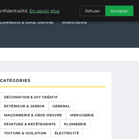
XTÉRIEUR & JARDIN
GENERAL
MAÇONNERIE & GROS OEUVRE
nfidentialité.
En savoir plus
Refuser
Accepter
ÇONNERIE & GROS OEUVRE
MENUISERIE
CATÉGORIES
DÉCORATION & DIY CRÉATIF
EXTÉRIEUR & JARDIN
GENERAL
MAÇONNERIE & GROS OEUVRE
MENUISERIE
PEINTURE & REVÊTEMENTS
PLOMBERIE
TOITURE & ISOLATION
ÉLECTRICITÉ