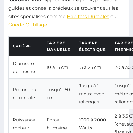
guides et conseils précieux se trouvent sur les
sites spécialisés comme
Habitats Durables
ou
Guedo Outillage
.
TARIÈRE
TARIÈRE
TARIÈR
CRITÈRE
MANUELLE
ÉLECTRIQUE
THERMI
Diamètre
10 à 15 cm
15 à 25 cm
20 à 30
de mèche
Jusqu’à 1
Jusqu’à 
Profondeur
Jusqu’à 50
mètre avec
mètre a
maximale
cm
rallonges
rallonge
2 à 3,5 
Puissance
Force
1000 à 2000
(chevau
moteur
humaine
Watts
fiscaux)