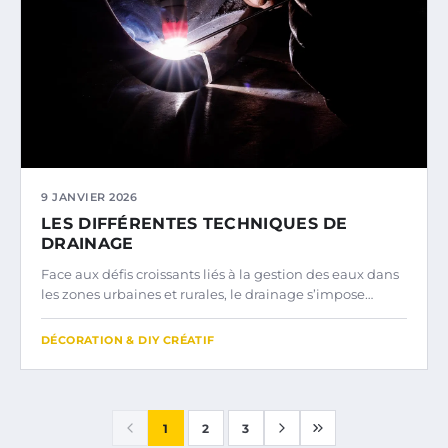
9 JANVIER 2026
LES DIFFÉRENTES TECHNIQUES DE
DRAINAGE
Face aux défis croissants liés à la gestion des eaux dans
les zones urbaines et rurales, le drainage s’impose…
DÉCORATION & DIY CRÉATIF
1
2
3