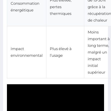
Plus élevée,
de 15-30%
Consommation
pertes
grâce à la
énergétique
thermiques
récupératio
de chaleur
Moins
important à
long terme,
Impact
Plus élevé à
malgré un
environnemental
l’usage
impact
initial
supérieur