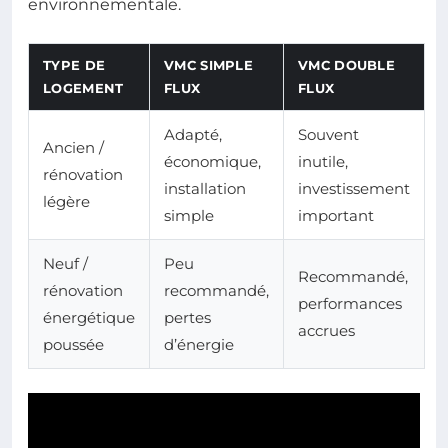
environnementale.
TYPE DE
VMC SIMPLE
VMC DOUBLE
LOGEMENT
FLUX
FLUX
Adapté,
Souvent
Ancien /
économique,
inutile,
rénovation
installation
investissement
légère
simple
important
Neuf /
Peu
Recommandé,
rénovation
recommandé,
performances
énergétique
pertes
accrues
poussée
d’énergie